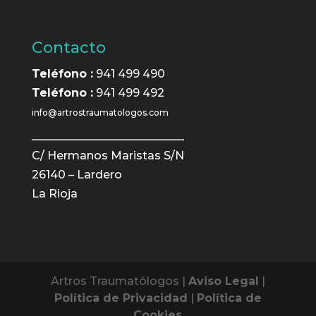
Contacto
Teléfono :
941 499 490
Teléfono :
941 499 492
info@artrostraumatologos.com
C/ Hermanos Maristas S/N
26140 – Lardero
La Rioja
Artros Traumatólogos |
Aviso Legal
|
Política de Privacidad
|
Política de
Cookies